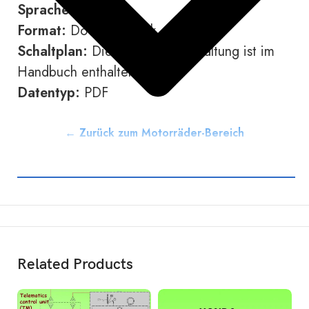
Sprache:
Deutsch
Format:
Download-Link
Schaltplan:
Die elektrische Schaltung ist im
Handbuch enthalten.
Datentyp:
PDF
← Zurück zum Motorräder-Bereich
Related Products