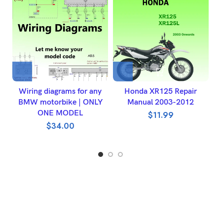
Wiring diagrams for any
Honda XR125 Repair
H
BMW motorbike | ONLY
Manual 2003-2012
ONE MODEL
W
$
11.99
$
34.00