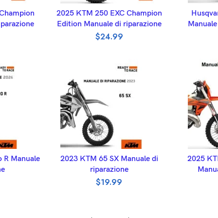
ET
ADD TO BASKET
A
 Champion
2025 KTM 250 EXC Champion
Husqva
iparazione
Edition Manuale di riparazione
Manuale 
$
24.99
ET
ADD TO BASKET
A
 R Manuale
2023 KTM 65 SX Manuale di
2025 KT
ne
riparazione
Manua
$
19.99