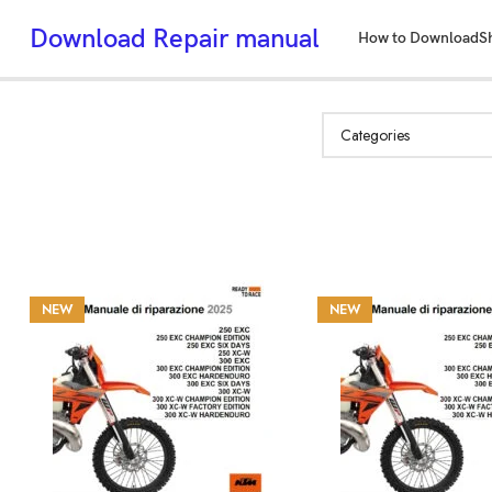
Download Repair manual
How to Download
S
NEW
NEW