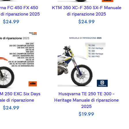
DD TO BASKET
ADD TO BASKET
rna FC 450 FX 450
KTM 350 XC-F 350 SX-F Manuale
di riparazione 2025
di riparazione 2025
$
24.99
$
24.99
DD TO BASKET
ADD TO BASKET
M 250 EXC Six Days
Husqvarna TE 250 TE 300 –
le di riparazione
Heritage Manuale di riparazione
2025
$
24.99
$
19.99